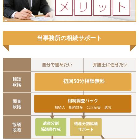
当事務所の相続サポート
初
相
協議書作成
遺産分割協議サ