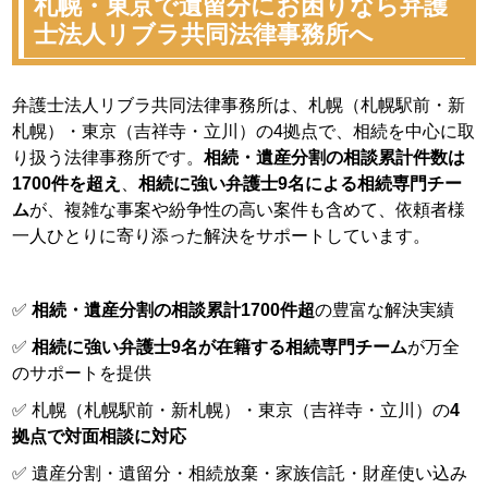
札幌・東京で遺留分にお困りなら弁護
士法人リブラ共同法律事務所へ
弁護士法人リブラ共同法律事務所は、札幌（札幌駅前・新
札幌）・東京（吉祥寺・立川）の4拠点で、相続を中心に取
り扱う法律事務所です。
相続・遺産分割の相談累計件数は
1700件を超え
、
相続に強い弁護士9名による相続専門チー
ム
が、複雑な事案や紛争性の高い案件も含めて、依頼者様
一人ひとりに寄り添った解決をサポートしています。
✅
相続・遺産分割の相談累計1700件超
の豊富な解決実績
✅
相続に強い弁護士9名が在籍する相続専門チーム
が万全
のサポートを提供
✅ 札幌（札幌駅前・新札幌）・東京（吉祥寺・立川）の
4
拠点で対面相談に対応
✅ 遺産分割・遺留分・相続放棄・家族信託・財産使い込み