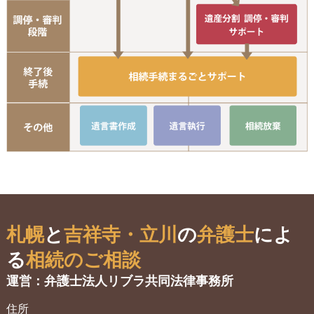
遺
手
遺言書作成
遺言執行
相
札幌
と
吉祥寺・立川
の
弁護士
によ
る
相続のご相談
運営：弁護士法人リブラ共同法律事務所
住所