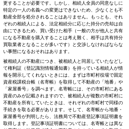
更することが必要です。しかし、相続人全員の同意なしに
特定の一人の名義への変更はできないため、少なくとも不
動産全部を処分されることはありません。もっとも、それ
ぞれの相続人による、法定相続分に応じた持分の売却は自
由にできるため、買い受けた相手（一般の方が他人と共有
になる不動産を購入することは考え難く、相手は共有持分
買取業者となることが多いです）と交渉しなければならな
い事態になるおそれはあります。
被相続人の不動産につき、被相続人と同居していたなどし
て権利証（登記識別情報通知書）を持っている相続人が情
報を開示してくれないときには、まずは市町村役場で固定
資産税課税台帳（名寄帳）を取得して不動産の「地番」や
「家屋番号」を調べます。名寄帳には、その市町村にある
資産のみが記載されますので、被相続人が複数の市町村に
不動産を所有していたときは、それぞれの市町村で同様の
手続きを取る必要があります。そして、名寄帳から地番・
家屋番号が判明したら、法務局で不動産登記事項証明書を
取得します。登記事項証明書については、名寄帳とは異な