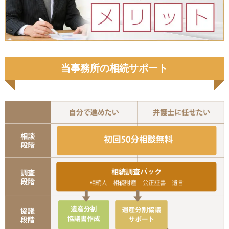
当事務所の相続サポート
初
相
協議書作成
遺産分割協議サ