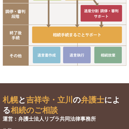
遺
手
遺言書作成
遺言執行
相
札幌
と
吉祥寺・立川
の
弁護士
によ
る
相続のご相談
運営：弁護士法人リブラ共同法律事務所