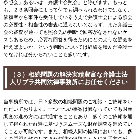
条照会」あるいは「弁護士会照会」と呼びます。もっと
も、２３条照会によって何でも調べられるわけではなく、
依頼者から事件を受任しているうえで弁護士会による照会
の必要性・相当性の審査に通らないとならず、また弁護士
会の審査が通っても照会先の判断で回答がなされないケー
スもあるため、必要な回答を得るためにどのような照会を
行えばよいか、という判断については経験を積んだ弁護士
でなければ分からないことも多いです。
（３）相続問題の解決実績豊富な弁護士法
人リブラ共同法律事務所にお任せください
当事務所では、日々多数の相続問題のご相談・ご依頼をい
ただいております。一つ一つの事案は異なっていても財産
調査の進め方には共通することもあり、多くのご依頼を通
じて得られた経験に基づきスムーズな財産調査を進めてい
くことが可能です。また、相続人間の協議においても、多
くの問題を解決してきた知識や経験をもとに相手方の反