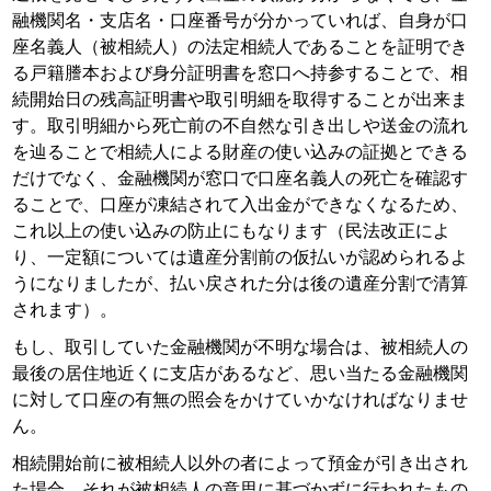
融機関名・支店名・口座番号が分かっていれば、自身が口
座名義人（被相続人）の法定相続人であることを証明でき
る戸籍謄本および身分証明書を窓口へ持参することで、相
続開始日の残高証明書や取引明細を取得することが出来ま
す。取引明細から死亡前の不自然な引き出しや送金の流れ
を辿ることで相続人による財産の使い込みの証拠とできる
だけでなく、金融機関が窓口で口座名義人の死亡を確認す
ることで、口座が凍結されて入出金ができなくなるため、
これ以上の使い込みの防止にもなります（民法改正によ
り、一定額については遺産分割前の仮払いが認められるよ
うになりましたが、払い戻された分は後の遺産分割で清算
されます）。
もし、取引していた金融機関が不明な場合は、被相続人の
最後の居住地近くに支店があるなど、思い当たる金融機関
に対して口座の有無の照会をかけていかなければなりませ
ん。
相続開始前に被相続人以外の者によって預金が引き出され
た場合、それが被相続人の意思に基づかずに行われたもの