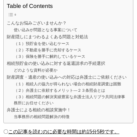
Table of Contents
こんなお悩みございませんか？
使い込みが問題となる事案について
財産隠しにまつわるよくある問題と対処法
（１）預貯金を使い込むケース
（２）不動産を勝手に売却するケース
（３）保険を勝手に解約しているケース
相続預貯金の使い込みに対する返還請求の手続選択
どのような資料が必要か
財産調査・遺産の使い込みへの対応は弁護士にご依頼ください
（１）相続人の協力が得られない場合の相続財産調査は困難
（２）弁護士に依頼するメリット―２３条照会とは
（３）相続問題の解決実績豊富な弁護士法人リブラ共同法律事
務所にお任せください
弁護士による相続の相談実施中！
当事務所の相続問題解決の特徴
〇
この記事を読むのに必要な時間は約15分5秒です。