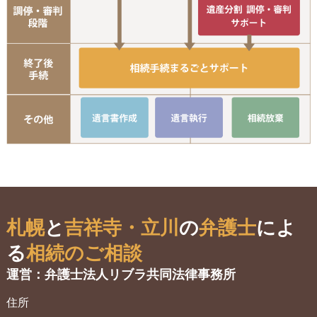
遺
手
遺言書作成
遺言執行
相
札幌
と
吉祥寺・立川
の
弁護士
によ
る
相続のご相談
運営：弁護士法人リブラ共同法律事務所
住所