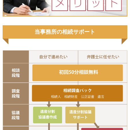
当事務所の相続サポート
初
相
協議書作成
遺産分割協議サ