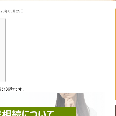
23年05月25日
由
容
案
分36秒です。