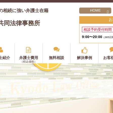
の相続に強い弁護士在籍
HOME
お
共同法律事務所
相談予約受付時間
9:00〜20:00
（365日
士紹介
弁護士費用
無料相談
解決事例
お客
（税込価格）