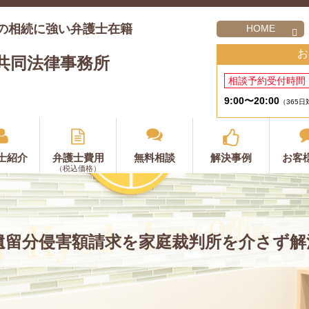
の相続に強い弁護士在籍
HOME
お
共同法律事務所
相談予約受付時間
9:00〜20:00
（365日
士紹介
弁護士費用
無料相談
解決事例
お客
（税込価格）
遺留分侵害額請求を家庭裁判所を介さず解