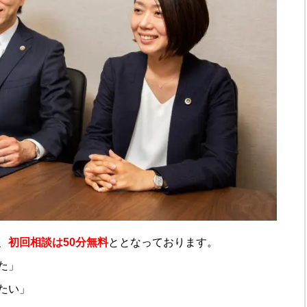
、
初回相談は50分無料
ととなっております。
た」
たい」