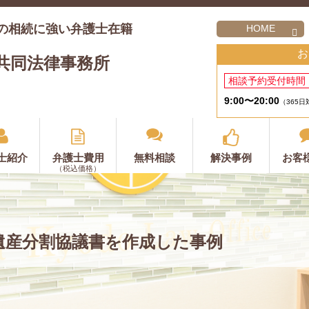
の相続に強い弁護士在籍
HOME
お
共同法律事務所
相談予約受付時間
9:00〜20:00
（365日
士紹介
弁護士費用
無料相談
解決事例
お客
（税込価格）
遺産分割協議書を作成した事例