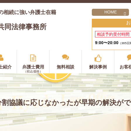
の相続に強い弁護士在籍
HOME
お
共同法律事務所
相談予約受付時間
9:00〜20:00
（365日
士紹介
弁護士費用
無料相談
解決事例
お客
（税込価格）
分割協議に応じなかったが早期の解決がで