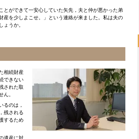
ことができて一安心していた矢先，夫と仲が悪かった弟
財産を少しよこせ。」という連絡が来ました。私は夫の
しょうか。
た相続財産
続できない
残された取
せん。
いるのは，
，残される
護するため
の遺産に対