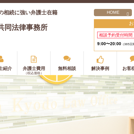
の相続に強い弁護士在籍
HOME
お
共同法律事務所
相談予約受付時間
9:00〜20:00
（365日
士紹介
弁護士費用
無料相談
解決事例
お客
（税込価格）