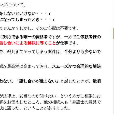
ングについて、
をしないといけない・・・」
になってしまったとき・・・」
ませんか？しかし、そのご心配は不要です。
に対応できる唯一の資格者
ですが、一方で
ご依頼者様の
話し合いによる解決に導くこと
が仕事
です。
で、裁判まで至ってしまう案件は、
半分よりも少ない
で
感が最高潮に高まっており、
スムーズかつ合理的な解決
わない」「話し合いが進まない」
と感じたときが、
最初
が法律上、妥当なのか知りたい、という方がご相談にお
解をお伝えしたところ、他の相続人も「弁護士の意見で
決に至った、ということがありました。