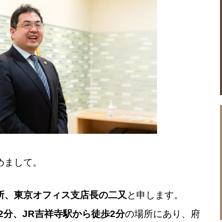
めまして。
所、東京オフィス支店長の二又
と申します。
2分、JR吉祥寺駅から徒歩2分
の場所にあり、府