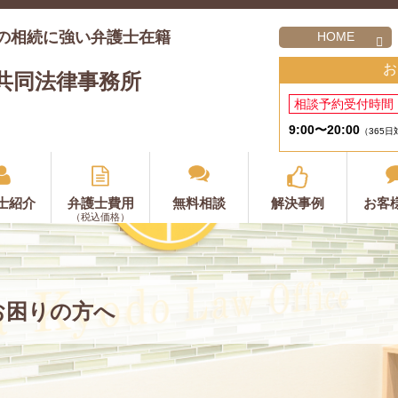
の相続に強い弁護士在籍
HOME
お
共同法律事務所
相談予約受付時間
9:00〜20:00
（365日
士紹介
弁護士費用
無料相談
解決事例
お客
（税込価格）
お困りの方へ