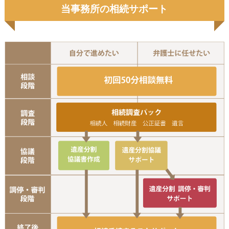
当事務所の相続サポート
初
相
協議書作成
遺産分割協議サ
遺
手