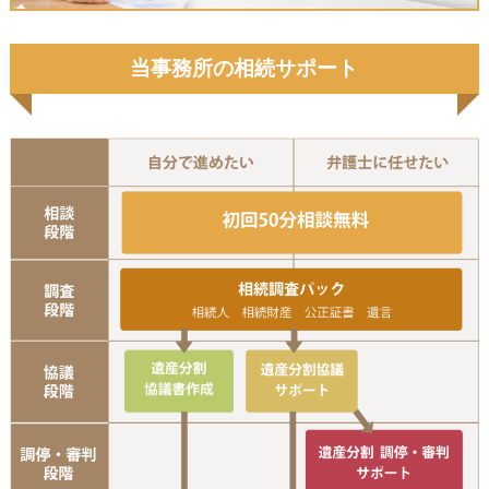
当事務所の相続サポート
初
相
協議書作成
遺産分割協議サ
遺