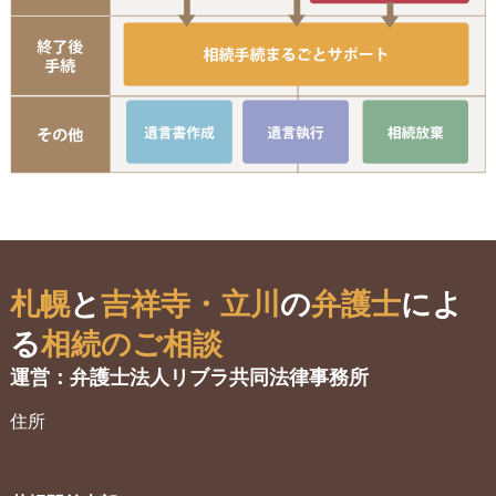
手
遺言書作成
遺言執行
相
札幌
と
吉祥寺・立川
の
弁護士
によ
る
相続のご相談
運営：弁護士法人リブラ共同法律事務所
住所